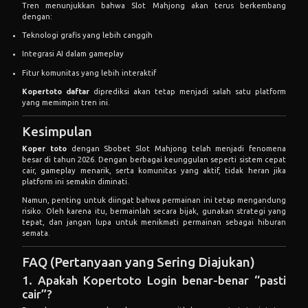
Tren menunjukkan bahwa Slot Mahjong akan terus berkembang
dengan:
Teknologi grafis yang lebih canggih
Integrasi AI dalam gameplay
Fitur komunitas yang lebih interaktif
Kopertoto daftar
diprediksi akan tetap menjadi salah satu platform
yang memimpin tren ini.
Kesimpulan
Koper toto
dengan Sbobet Slot Mahjong telah menjadi fenomena
besar di tahun 2026. Dengan berbagai keunggulan seperti sistem cepat
cair, gameplay menarik, serta komunitas yang aktif, tidak heran jika
platform ini semakin diminati.
Namun, penting untuk diingat bahwa permainan ini tetap mengandung
risiko. Oleh karena itu, bermainlah secara bijak, gunakan strategi yang
tepat, dan jangan lupa untuk menikmati permainan sebagai hiburan
semata.
FAQ (Pertanyaan yang Sering Diajukan)
1. Apakah Kopertoto Login benar-benar “pasti
cair”?