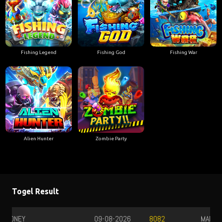
Fishing Legend
Fishing God
Fishing War
Alien Hunter
Zombie Party
Togel Result
MAROKO
09-08-2026
6075