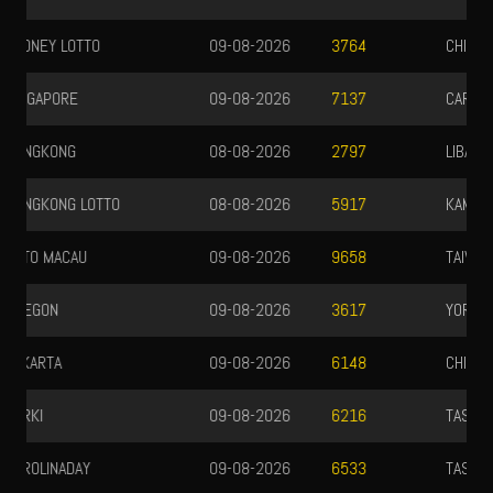
CHICAGONIGHT
09-08-2026
7592
CAROLINAEVE
09-08-2026
1725
LIBANON
09-08-2026
6292
KAMBOJA
09-08-2026
2886
TAIWAN
09-08-2026
9161
YORDANIA
09-08-2026
2315
CHICAGODAY
08-08-2026
2983
TASMANIA 06
09-08-2026
0753
TASMANIA 10
09-08-2026
4839