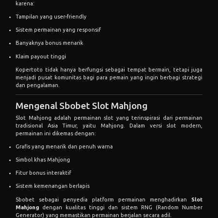
karena:
Tampilan yang user-friendly
Sistem permainan yang responsif
Banyaknya bonus menarik
Klaim payout tinggi
Kopertoto tidak hanya berfungsi sebagai tempat bermain, tetapi juga
menjadi pusat komunitas bagi para pemain yang ingin berbagi strategi
dan pengalaman.
Mengenal Sbobet Slot Mahjong
Slot Mahjong adalah permainan slot yang terinspirasi dari permainan
tradisional Asia Timur, yaitu Mahjong. Dalam versi slot modern,
permainan ini dikemas dengan:
Grafis yang menarik dan penuh warna
Simbol khas Mahjong
Fitur bonus interaktif
Sistem kemenangan berlapis
Sbobet sebagai penyedia platform permainan menghadirkan
Slot
Mahjong
dengan kualitas tinggi dan sistem RNG (Random Number
Generator) yang memastikan permainan berjalan secara adil.