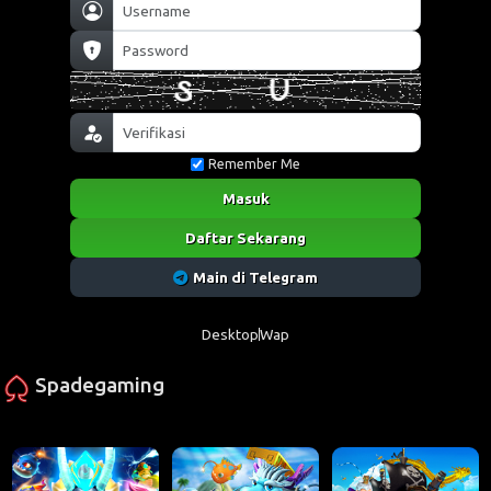
Remember Me
Masuk
Daftar Sekarang
Main di Telegram
Desktop
Wap
Spadegaming