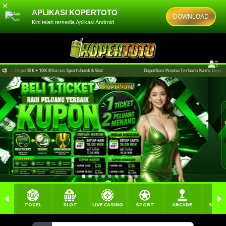
×
APLIKASI KOPERTOTO
DOWNLOAD
Kini telah tersedia Aplikasi Android
 50K + 10K Khusus Sportsbook & Slot
Dapatkan Promo Terbaru Kami Depo 50K + 10K K
TOGEL
SLOT
LIVE CASINO
SPORT
ARCADE
SABU