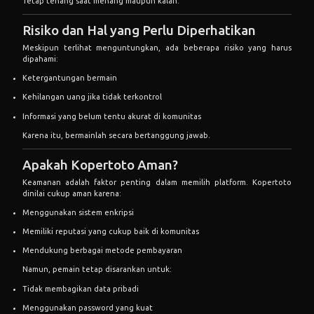
Tetap tenang saat menang maupun kalah.
Risiko dan Hal yang Perlu Diperhatikan
Meskipun terlihat menguntungkan, ada beberapa risiko yang harus
dipahami:
Ketergantungan bermain
Kehilangan uang jika tidak terkontrol
Informasi yang belum tentu akurat di komunitas
Karena itu, bermainlah secara bertanggung jawab.
Apakah Kopertoto Aman?
Keamanan adalah faktor penting dalam memilih platform. Kopertoto
dinilai cukup aman karena:
Menggunakan sistem enkripsi
Memiliki reputasi yang cukup baik di komunitas
Mendukung berbagai metode pembayaran
Namun, pemain tetap disarankan untuk:
Tidak membagikan data pribadi
Menggunakan password yang kuat