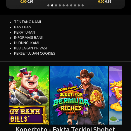
0.00
0.97
0.00
0.88
TENTANG KAMI
BANTUAN
PERATURAN
INFORMASI BANK
HUBUNGI KAMI
KEBIJAKAN PRIVASI
PERSETUJUAN COOKIES
Kopertoto - Fakta Terkini Sbobet