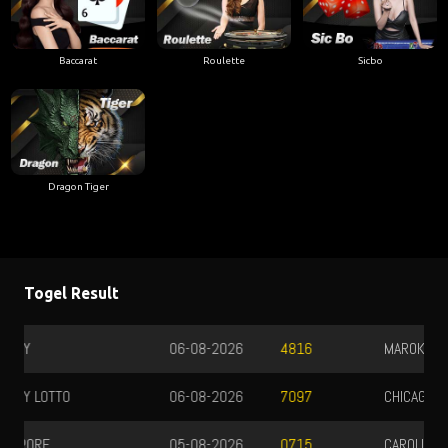
Baccarat
Roulette
Sicbo
Dragon Tiger
Togel Result
MAROKO
06-08-2026
3495
CHICAGONIGHT
06-08-2026
3803
CAROLINAEVE
06-08-2026
2247