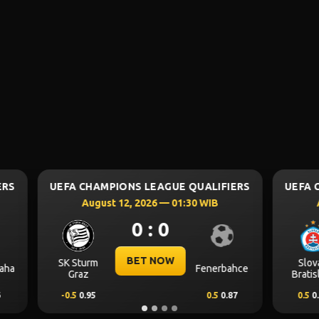
26
7/8/2026
7/8/2026
7/8/2026
7/8/2026
7
12
FUJIAN 15
FUJIAN 20
FUJIAN 23
HK SIANG
TO
81
6692
5943
8149
8867
6
26
7/8/2026
7/8/2026
7/8/2026
7/8/2026
8
IERS
E-FOOTBALL F24 INTERNATIONAL
E-
FRIENDLY
August 8, 2026 — 00:45 WIB
0 : 0
Saint-
oise
BET NOW
e-Germany
e-France
e-D
1.00
-0.75
-0.89
0.75
0.65
0.0