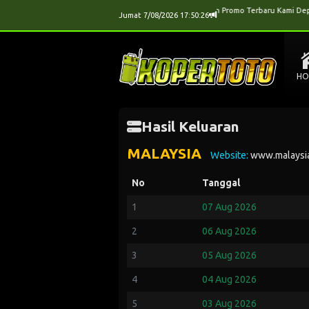
Dapatkan Promo Terbaru Kami Depo 50K + 
Jumat 7/08/2026 17:50:28
HO
Hasil Keluaran
MALAYSIA
Website:
www.malaysia
No
Tanggal
1
07 Aug 2026
2
06 Aug 2026
3
05 Aug 2026
4
04 Aug 2026
5
03 Aug 2026