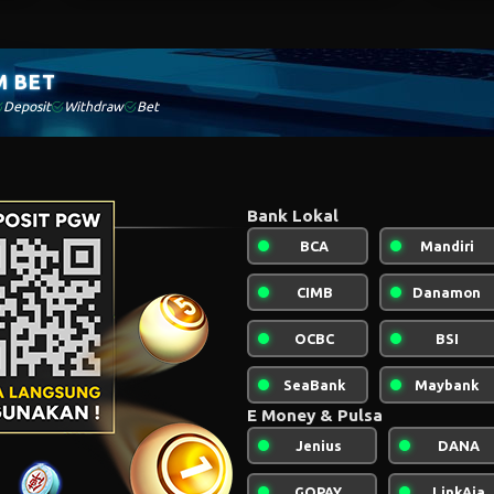
M BET
Deposit
Withdraw
Bet
Bank Lokal
BCA
Mandiri
CIMB
Danamon
OCBC
BSI
SeaBank
Maybank
E Money & Pulsa
Jenius
DANA
GOPAY
LinkAja