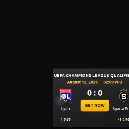
7/8/2026
7/8/2026
7/8/20
TASMANIA 13
TASMANIA 16
FUJIAN 
8126
3365
08
7/8/2026
7/8/2026
7/8/20
UEFA CHAMPIONS LEAGUE QUALIF
August 11, 2026 — 22:59 WIB
0 : 0
Previous
BET NOW
Union 
Bodo Glimt
Gill
0.75
0.82
-0.75