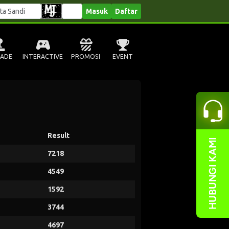
 + 10K Khusus Sportsbook & Slot
Masuk
Daftar
ADE
INTERACTIVE
PROMOSI
EVENT
Result
7218
4549
1592
3744
4697