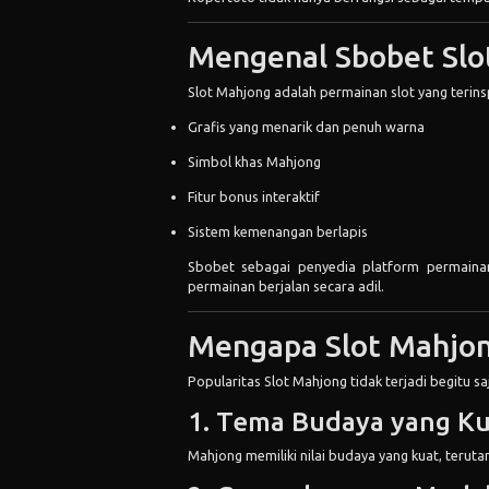
oktav***i | Deposit:
Mengenal Sbobet Slo
novit***ri | Deposit:
Slot Mahjong adalah permainan slot yang terinsp
Grafis yang menarik dan penuh warna
novit***ri | Deposit:
Simbol khas Mahjong
uta*** | Deposit:
Fitur bonus interaktif
Sistem kemenangan berlapis
nad*** | Deposit:
Sbobet sebagai penyedia platform permain
permainan berjalan secara adil.
anggr***an | Deposit:
Mengapa Slot Mahjon
kama*** | Deposit:
Popularitas Slot Mahjong tidak terjadi begitu
patri*** | Deposit:
1. Tema Budaya yang Ku
usa*** | Deposit:
Mahjong memiliki nilai budaya yang kuat, terut