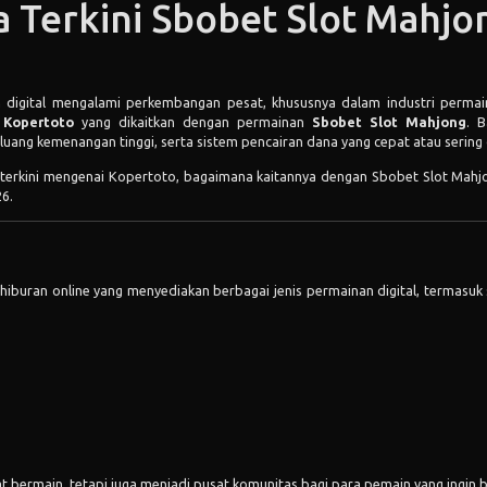
a Terkini Sbobet Slot Mahjon
ell*** | Withdraw:
Rp.170,000
sito***l | Withdraw:
Rp.120,000
 digital mengalami perkembangan pesat, khususnya dalam industri permain
usa*** | Withdraw:
Rp.170,000
a
Kopertoto
yang dikaitkan dengan permainan
Sbobet Slot Mahjong
. 
ng kemenangan tinggi, serta sistem pencairan dana yang cepat atau sering di
suar***i | Withdraw:
Rp.130,000
a terkini mengenai Kopertoto, bagaimana kaitannya dengan Sbobet Slot Mahjo
26.
iswah***i | Withdraw:
Rp.130,000
ani*** | Withdraw:
Rp.110,000
hiburan online yang menyediakan berbagai jenis permainan digital, termasuk
raj*** | Withdraw:
Rp.80,000
novit***ri | Withdraw:
Rp.90,000
gila*** | Withdraw:
Rp.220,000
nar*** | Withdraw:
Rp.180,000
 bermain, tetapi juga menjadi pusat komunitas bagi para pemain yang ingin 