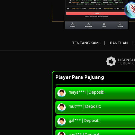
ell*** | Deposit:
sab*** | Deposit:
TENTANG KAMI
|
BANTUAN
|
sit*** | Deposit:
dim*** | Deposit:
maya***i | Deposit:
Player Para Pejuang
mut*** | Deposit:
gal*** | Deposit:
van*** | Deposit:
lai*** | Deposit: