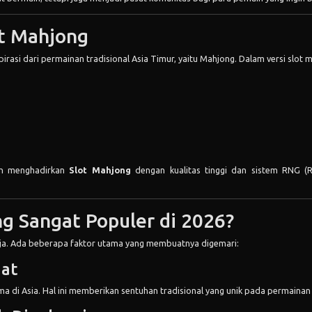
zami*** | Withdraw:
Rp.10,000
t Mahjong
mut*** | Withdraw:
Rp.110,000
irasi dari permainan tradisional Asia Timur, yaitu Mahjong. Dalam versi slot
bali*** | Withdraw:
Rp.150,000
firga***ro | Withdraw:
Rp.240,000
tam*** | Withdraw:
Rp.110,000
an menghadirkan
Slot Mahjong
dengan kualitas tinggi dan sistem RNG 
iswah***i | Withdraw:
Rp.50,000
g Sangat Populer di 2026?
novit***ri | Withdraw:
Rp.0
 saja. Ada beberapa faktor utama yang membuatnya digemari:
lai*** | Withdraw:
Rp.40,000
at
usa*** | Withdraw:
Rp.30,000
ama di Asia. Hal ini memberikan sentuhan tradisional yang unik pada permaina