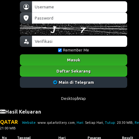
Remember Me
Masuk
Daftar Sekarang
Main di Telegram
Desktop
Wap
Hasil Keluaran
QATAR
Website:
www.qatarlottery.com
, Hari:
Setiap Hari
, Tutup:
20:30 WIB
, Re
21:00 WIB
No
Tanggal
Hari
Pasaran
Result