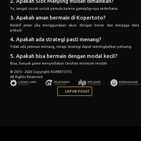
2. Apakah Slot Mahjong mudah dimainkan?
Ya, sangat cocok untuk pemula karena gameplay-nya sederhana.
3. Apakah aman bermain di Kopertoto?
Relatif aman jika menggunakan akun dengan benar dan menjaga data
pribadi.
4. Apakah ada strategi pasti menang?
Tidak ada jaminan menang, tetapi strategi dapat meningkatkan peluang.
5. Apakah bisa bermain dengan modal kecil?
Bisa, banyak game menyediakan taruhan minimum rendah.
© 2015 - 2026 Copyright KOPERTOTO.
All Rights Reserved.
LAPOR PUSAT