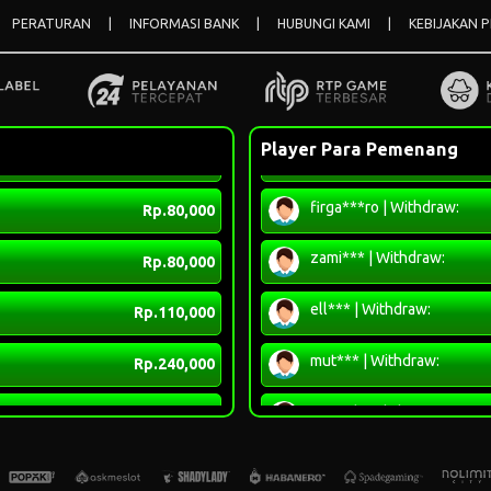
PERATURAN
|
INFORMASI BANK
|
HUBUNGI KAMI
|
KEBIJAKAN P
oktav***i | Withdraw:
Rp.190,000
gal*** | Withdraw:
Rp.230,000
firga***ro | Withdraw:
Rp.80,000
Player Para Pemenang
zami*** | Withdraw:
Rp.80,000
ell*** | Withdraw:
Rp.110,000
mut*** | Withdraw:
Rp.240,000
sit*** | Withdraw:
Rp.170,000
iswah***i | Withdraw:
Rp.0
ver*** | Withdraw:
Rp.30,000