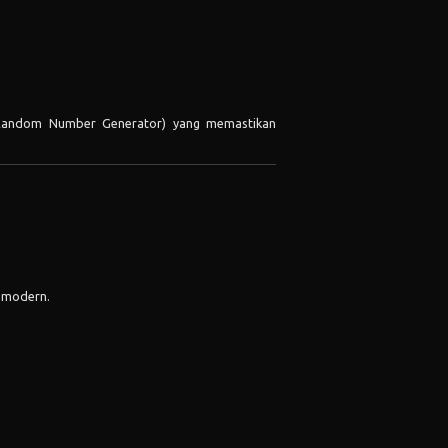
Rp.2,600,000
Rp.12,350,000
Rp.5,460,000
(Random Number Generator) yang memastikan
Rp.5,590,000
Rp.3,770,000
Rp.6,630,000
Rp.8,320,000
n modern.
Rp.2,340,000
Rp.3,250,000
Rp.6,240,000