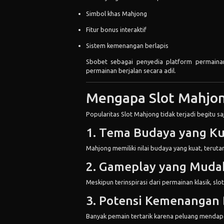
harj*** | Deposit:
Simbol khas Mahjong
gila*** | Deposit:
Fitur bonus interaktif
Sistem kemenangan berlapis
dim*** | Deposit:
Sbobet sebagai penyedia platform permain
permainan berjalan secara adil.
nam*** | Deposit:
Mengapa Slot Mahjon
iswah***i | Deposit:
Popularitas Slot Mahjong tidak terjadi begitu
maya***i | Deposit:
1. Tema Budaya yang Ku
anggr***an | Deposit:
Mahjong memiliki nilai budaya yang kuat, terut
2. Gameplay yang Muda
raj*** | Deposit:
Meskipun terinspirasi dari permainan klasik, s
rah*** | Deposit:
3. Potensi Kemenangan 
alm*** | Deposit:
Banyak pemain tertarik karena peluang mendapa