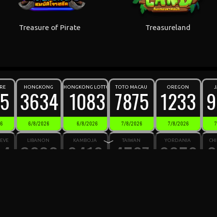
Treasure of Pirate
Treasureland
ORE
HONGKONG
HONGKONG LOTTO
TOTO MACAU
OREGON
J
15
3634
1083
7875
1233
9
26
6/8/2026
6/8/2026
7/8/2026
7/8/2026
7
AEVE
LIBANON
KAMBOJA
TAIWAN
YORDANIA
CH
44
3266
8418
4587
0058
6
26
7/8/2026
7/8/2026
6/8/2026
6/8/2026
6
12
FUJIAN 15
FUJIAN 20
FUJIAN 23
HK SIANG
TO
81
6692
5397
8241
8867
4