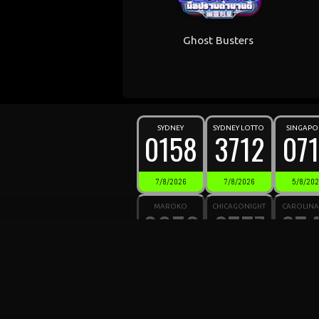
Ghost Busters
SYDNEY
SYDNEY LOTTO
SINGAP
0158
3712
07
7/8/2026
7/8/2026
5/8/20
MAROKO
CHICAGONIGHT
CAROLIN
8856
2557
25
7/8/2026
7/8/2026
7/8/20
TASMANIA 13
TASMANIA 16
FUJIAN 
8126
3365
08