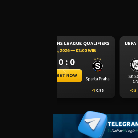
7/8/2026
7/8/2026
7/8/20
UEFA CHAMPIONS LEAGUE QUALIF
August 11, 2026 — 22:59 WIB
0 : 0
Previous
BET NOW
Union 
Bodo Glimt
Gill
0.75
0.82
-0.75
TELEGRA
Daftar
Login