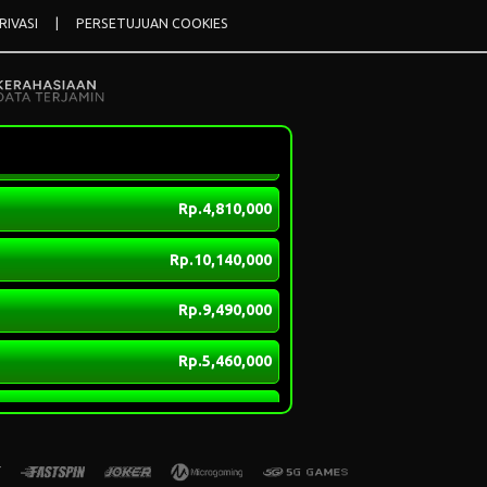
RIVASI
|
PERSETUJUAN COOKIES
Rp.9,360,000
Rp.9,490,000
Rp.4,810,000
Rp.10,140,000
Rp.9,490,000
Rp.5,460,000
Rp.10,270,000
Rp.2,340,000
Rp.12,870,000