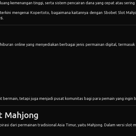
ng kemenangan tinggi, serta sistem pencairan dana yang cepat atau sering di
anggr***an | Withdraw:
Rp.190,000
a terkini mengenai Kopertoto, bagaimana kaitannya dengan Sbobet Slot Mahjo
26.
perm*** | Withdraw:
Rp.180,000
sab*** | Withdraw:
Rp.200,000
hiburan online yang menyediakan berbagai jenis permainan digital, termasuk
dama*** | Withdraw:
Rp.10,000
harj*** | Withdraw:
Rp.230,000
cin*** | Withdraw:
Rp.70,000
bana*** | Withdraw:
Rp.160,000
 bermain, tetapi juga menjadi pusat komunitas bagi para pemain yang ingin 
maya***i | Withdraw:
Rp.10,000
t Mahjong
int*** | Withdraw:
Rp.220,000
irasi dari permainan tradisional Asia Timur, yaitu Mahjong. Dalam versi slot