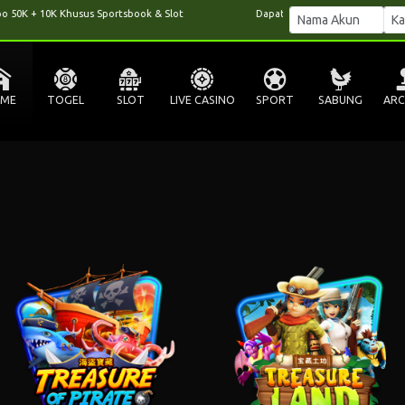
0K Khusus Sportsbook & Slot
Dapatkan Promo Terbaru Kami Depo 50K 
ME
TOGEL
SLOT
LIVE CASINO
SPORT
SABUNG
ARC