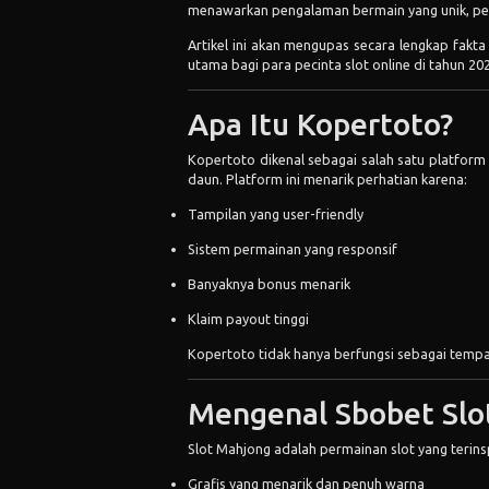
menawarkan pengalaman bermain yang unik, pelua
uta*** | Deposit:
Artikel ini akan mengupas secara lengkap fakt
utama bagi para pecinta slot online di tahun 20
ani*** | Deposit:
Apa Itu Kopertoto?
zami*** | Deposit:
Kopertoto dikenal sebagai salah satu platform 
daun. Platform ini menarik perhatian karena:
ell*** | Deposit:
Tampilan yang user-friendly
suar***i | Deposit:
Sistem permainan yang responsif
Banyaknya bonus menarik
van*** | Deposit:
Klaim payout tinggi
purw***i | Deposit:
Kopertoto tidak hanya berfungsi sebagai tempat
kama*** | Deposit:
Mengenal Sbobet Slo
patri*** | Deposit:
Slot Mahjong adalah permainan slot yang terinsp
Grafis yang menarik dan penuh warna