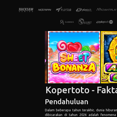
novit***ri | Deposit:
unja*** | Deposit:
bana*** | Deposit:
rah*** | Deposit:
cin*** | Deposit:
jam*** | Deposit:
sab*** | Deposit:
Kopertoto - Fakt
zulka***in | Deposit:
Pendahuluan
oktav***i | Deposit:
Dalam beberapa tahun terakhir, dunia hiburan
sito***l | Deposit:
dibicarakan di tahun 2026 adalah fenomen