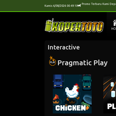
Dapatkan Promo Terbaru Kami Depo 50K + 1
Kamis 6/08/2026 00:49:12
HO
Interactive
Pragmatic Play