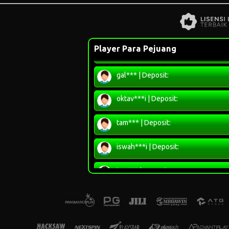
gila*** | Deposit:
gal*** | Deposit:
Player Para Pejuang
oktav***i | Deposit:
tam*** | Deposit:
iswah***i | Deposit:
jam*** | Deposit:
kama*** | Deposit:
sit*** | Deposit:
rah*** | Deposit: