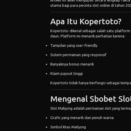
Artikel ini akan mengupas secara lengkap fakt
utama bagi para pecinta slot online di tahun 20
iswah***i | Deposit:
Apa Itu Kopertoto?
sab*** | Deposit:
Kopertoto dikenal sebagai salah satu platform 
daun. Platform ini menarik perhatian karena:
purw***i | Deposit:
Tampilan yang user-friendly
usa*** | Deposit:
Sistem permainan yang responsif
Banyaknya bonus menarik
rah*** | Deposit:
Klaim payout tinggi
anggr***an | Deposit:
Kopertoto tidak hanya berfungsi sebagai tempat
nar*** | Deposit:
Mengenal Sbobet Slo
unja*** | Deposit:
Slot Mahjong adalah permainan slot yang terinsp
Grafis yang menarik dan penuh warna
alm*** | Deposit:
Simbol khas Mahjong