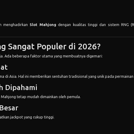
perm*** | Withdraw:
Rp.130,000
jasm*** | Withdraw:
Rp.20,000
an menghadirkan
Slot Mahjong
dengan kualitas tinggi dan sistem RNG 
cin*** | Withdraw:
Rp.0
g Sangat Populer di 2026?
raj*** | Withdraw:
Rp.50,000
 saja. Ada beberapa faktor utama yang membuatnya digemari:
nam*** | Withdraw:
Rp.130,000
at
ani*** | Withdraw:
Rp.60,000
ama di Asia. Hal ini memberikan sentuhan tradisional yang unik pada permaina
h Dipahami
dim*** | Withdraw:
Rp.100,000
lot Mahjong tetap mudah dimainkan oleh pemula.
tam*** | Withdraw:
Rp.20,000
Besar
gila*** | Withdraw:
Rp.80,000
tkan jackpot yang cukup tinggi.
kama*** | Withdraw:
Rp.80,000