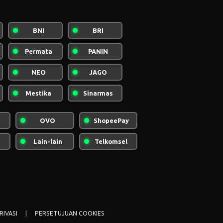
BNI
BRI
Permata
PANIN
NEO
JAGO
Mestika
Sinarmas
OVO
ShopeePay
Lain-lain
Telkomsel
Rp.5,070,000
Rp.4,940,000
RIVASI
|
PERSETUJUAN COOKIES
Rp.9,490,000