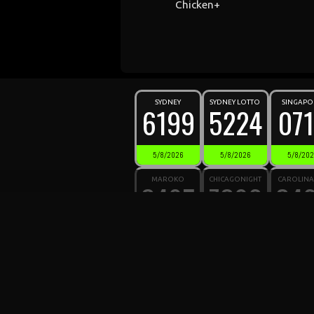
Chicken+
SYDNEY
SYDNEY LOTTO
SINGAP
6199
5224
07
5/8/2026
5/8/2026
5/8/20
MAROKO
CHICAGONIGHT
CAROLIN
3495
7396
34
6/8/2026
5/8/2026
5/8/20
TASMANIA 13
TASMANIA 16
FUJIAN 
7598
2375
411
5/8/2026
5/8/2026
5/8/20