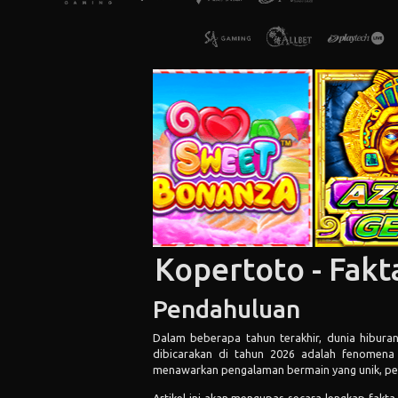
bali*** | Deposit:
lai*** | Deposit:
koko***u | Deposit:
sito***l | Deposit:
zami*** | Deposit:
novit***ri | Deposit:
Kopertoto - Fakt
nad*** | Deposit:
Pendahuluan
firga***ro | Deposit:
Dalam beberapa tahun terakhir, dunia hiburan
jasm*** | Deposit:
dibicarakan di tahun 2026 adalah fenomen
menawarkan pengalaman bermain yang unik, pelua
patri*** | Deposit: